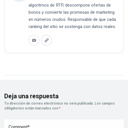
algoritmos de RTP, descompone ofertas de
bonos y convierte las promesas de marketing
en números crudos. Responsable de que cada
ranking del sitio se sostenga con datos reales.
Deja una respuesta
Tu dirección de correo electrónico no será publicada.
Los campos
obligatorios están marcados con
*