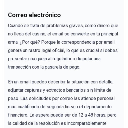
Correo electrónico
Cuando se trata de problemas graves, como dinero que
no llega del casino, el email se convierte en tu principal
arma. ¿Por qué? Porque la correspondencia por email
genera un rastro legal oficial, lo que es crucial si debes
presentar una queja al regulador o disputar una
transacción con la pasarela de pago.
En un email puedes describir la situación con detalle,
adjuntar capturas y extractos bancarios sin límite de
peso. Las solicitudes por correo las atiende personal
más cualificado de segunda línea o el departamento
financiero. La espera puede ser de 12 a 48 horas, pero
la calidad de la resolución es incomparablemente