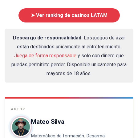
➤ Ver ranking de casinos LATAM
Descargo de responsabilidad:
Los juegos de azar
están destinados únicamente al entretenimiento.
Juega de forma responsable
y solo con dinero que
puedas permitirte perder. Disponible únicamente para
mayores de 18 años.
Mateo Silva
Matemático de formación. Desarma