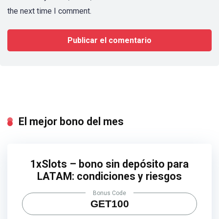
the next time I comment.
El mejor bono del mes
1xSlots – bono sin depósito para
LATAM: condiciones y riesgos
Bonus Code
GET100