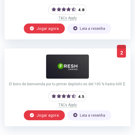
4.8
T&Cs Apply
Jogar agora
Leia a resenha
2
El bono de bienvenida por tu primer depósito es del 100 % hasta 600 $.
4.5
T&Cs Apply
Jogar agora
Leia a resenha