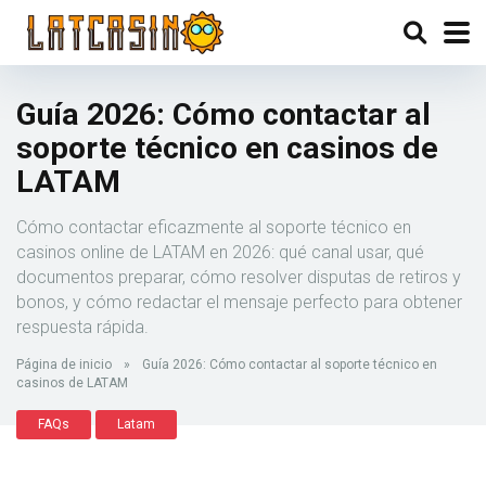
Guía 2026: Cómo contactar al
soporte técnico en casinos de
LATAM
Cómo contactar eficazmente al soporte técnico en
casinos online de LATAM en 2026: qué canal usar, qué
documentos preparar, cómo resolver disputas de retiros y
bonos, y cómo redactar el mensaje perfecto para obtener
respuesta rápida.
Página de inicio
»
Guía 2026: Cómo contactar al soporte técnico en
casinos de LATAM
FAQs
Latam