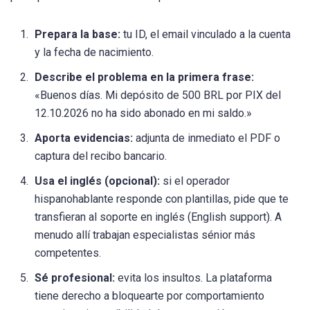
Prepara la base:
tu ID, el email vinculado a la cuenta
y la fecha de nacimiento.
Describe el problema en la primera frase:
«Buenos días. Mi depósito de 500 BRL por PIX del
12.10.2026 no ha sido abonado en mi saldo.»
Aporta evidencias:
adjunta de inmediato el PDF o
captura del recibo bancario.
Usa el inglés (opcional):
si el operador
hispanohablante responde con plantillas, pide que te
transfieran al soporte en inglés (English support). A
menudo allí trabajan especialistas sénior más
competentes.
Sé profesional:
evita los insultos. La plataforma
tiene derecho a bloquearte por comportamiento