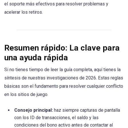
el soporte más efectivos para resolver problemas y
acelerar los retiros.
Resumen rápido: La clave para
una ayuda rápida
Si no tienes tiempo de leer la guía completa, aquí tienes la
síntesis de nuestras investigaciones de 2026. Estas reglas
básicas son el fundamento para resolver cualquier conflicto
en los sitios de juego.
Consejo principal:
haz siempre capturas de pantalla
con los ID de transacciones, el saldo y las
condiciones del bono activo antes de contactar al