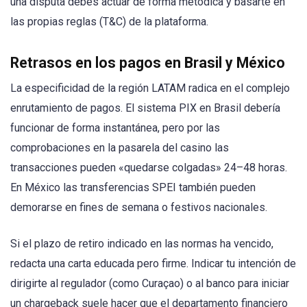
una disputa debes actuar de forma metódica y basarte en
las propias reglas (T&C) de la plataforma.
Retrasos en los pagos en Brasil y México
La especificidad de la región LATAM radica en el complejo
enrutamiento de pagos. El sistema PIX en Brasil debería
funcionar de forma instantánea, pero por las
comprobaciones en la pasarela del casino las
transacciones pueden «quedarse colgadas» 24–48 horas.
En México las transferencias SPEI también pueden
demorarse en fines de semana o festivos nacionales.
Si el plazo de retiro indicado en las normas ha vencido,
redacta una carta educada pero firme. Indicar tu intención de
dirigirte al regulador (como Curaçao) o al banco para iniciar
un chargeback suele hacer que el departamento financiero