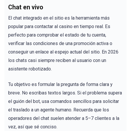
Chat en vivo
El chat integrado en el sitio es la herramienta más
popular para contactar al casino en tiempo real. Es
perfecto para comprobar el estado de tu cuenta,
verificar las condiciones de una promoción activa o
conseguir un enlace al espejo actual del sitio. En 2026
los chats casi siempre reciben al usuario con un
asistente robotizado.
Tu objetivo es formular la pregunta de forma clara y
breve. No escribas textos largos. Si el problema supera
el guión del bot, usa comandos sencillos para solicitar
el traslado a un agente humano. Recuerda que los
operadores del chat suelen atender a 5–7 clientes a la
vez, así que sé conciso.