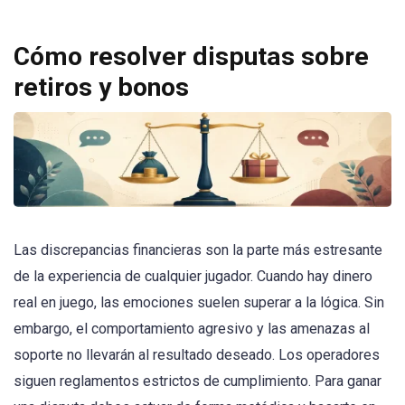
Cómo resolver disputas sobre
retiros y bonos
Las discrepancias financieras son la parte más estresante
de la experiencia de cualquier jugador. Cuando hay dinero
real en juego, las emociones suelen superar a la lógica. Sin
embargo, el comportamiento agresivo y las amenazas al
soporte no llevarán al resultado deseado. Los operadores
siguen reglamentos estrictos de cumplimiento. Para ganar