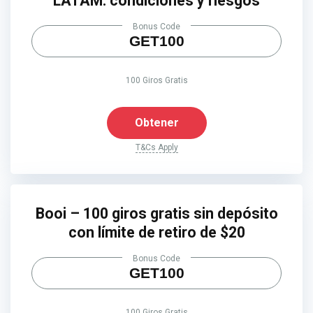
LATAM: condiciones y riesgos
Bonus Code
GET100
100 Giros Gratis
Obtener
T&Cs Apply
Booi – 100 giros gratis sin depósito
con límite de retiro de $20
Bonus Code
GET100
100 Giros Gratis