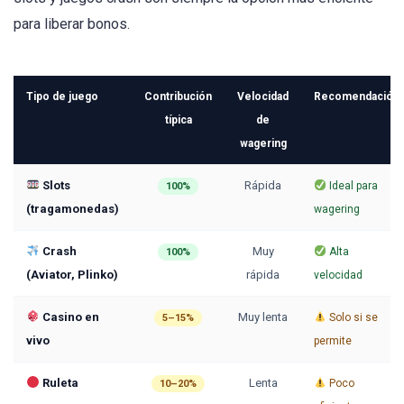
para liberar bonos.
Tipo de juego
Contribución
Velocidad
Recomendación
típica
de
wagering
Slots
Rápida
Ideal para
100%
(tragamonedas)
wagering
Crash
Muy
Alta
100%
(Aviator, Plinko)
rápida
velocidad
Casino en
Muy lenta
Solo si se
5–15%
vivo
permite
Ruleta
Lenta
Poco
10–20%