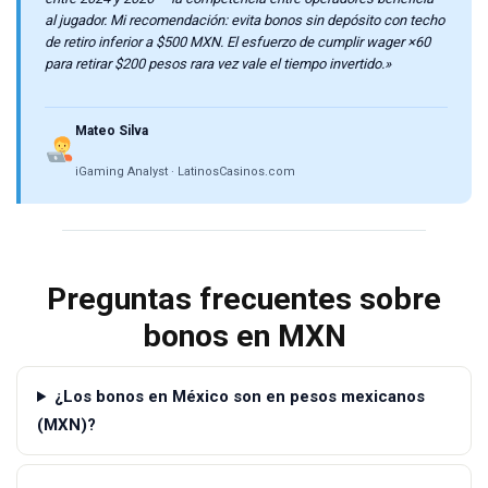
al jugador. Mi recomendación: evita bonos sin depósito con techo
de retiro inferior a $500 MXN. El esfuerzo de cumplir wager ×60
para retirar $200 pesos rara vez vale el tiempo invertido.»
Mateo Silva
iGaming Analyst · LatinosCasinos.com
Preguntas frecuentes sobre
bonos en MXN
¿Los bonos en México son en pesos mexicanos
(MXN)?