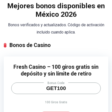
Mejores bonos disponibles en
México 2026
Bonos verificados y actualizados. Código de activación
incluido cuando aplica.
Bonos de Casino
Fresh Casino – 100 giros gratis sin
depósito y sin límite de retiro
Bonus Code
GET100
100 Giros Gratis