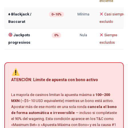
eficiente
♠️ Blackjack /
Mínima
Casi siempre
0–10%
Baccarat
excluido
Jackpots
Nula
Siempre
0%
progresivos
excluidos
ATENCIÓN: Límite de apuesta con bono activo
La mayoría de casinos limitan la apuesta máxima a
100–200
MXN
(~$5–10 USD equivalente) mientras un bono está activo.
Apostar más de ese monto en una sola ronda
cancela el bono
de forma automática e irreversible
— incluso si completaste
el 90% del wagering. Esta condición aparece en los T&C como
«Maximum Bet» o «Apuesta Máxima con Bono» y es la causa #1