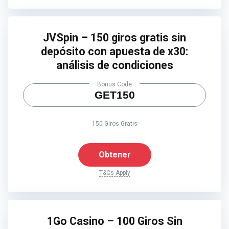
JVSpin – 150 giros gratis sin
depósito con apuesta de x30:
análisis de condiciones
Bonus Code
GET150
150 Giros Gratis
Obtener
T&Cs Apply
1Go Casino – 100 Giros Sin