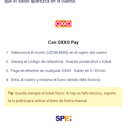
que el saldo aparezca en la cuenta.
Con OXXO Pay
Selecciona el monto (≥$200 MXN) en el cajero del casino
Genera el código de referencia · Guarda screenshot o ticket
Paga en efectivo en cualquier OXXO · Saldo en 5–30 min
Entra al casino y reclama el bono desde «Mis bonos»
Tip:
Guarda siempre el ticket físico. Si hay un fallo técnico, soporte
te lo pedirá para activar el bono de forma manual.