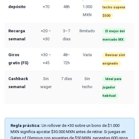
depósito
×70
48h
1.000
techo supera
MXN
$500
Recarga
×20 –
3–7
Ilimitado
El mejor del
semanal
×30
días
mercado MX
Giros
×30 –
48–
Varía
Revisar slot
gratis (FS)
×45
72h
asignado
Cashback
Sin
7 días
Sin
Ideal para
semanal
wager
techo
jugador
habitual
Regla práctica:
Un rollover de ×30 sobre un bono de $1.000
MXN significa apostar $30.000 MXN antes de retirar. Si juegas en
Gates of Olympus con apuestas de $50 MXN, necesitas 600 giros