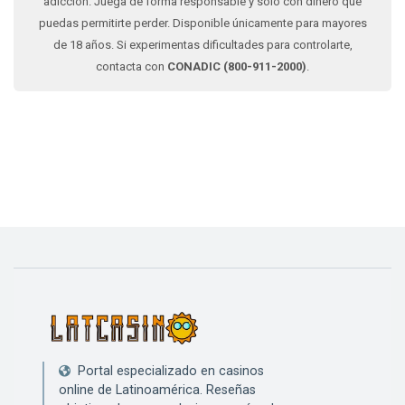
adicción.
Juega de forma responsable
y solo con dinero que
puedas permitirte perder. Disponible únicamente para mayores
de 18 años. Si experimentas dificultades para controlarte,
contacta con
CONADIC (800-911-2000)
.
Portal especializado en casinos
online de Latinoamérica. Reseñas