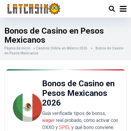
Bonos de Casino en Pesos
Mexicanos
Página de inicio
»
Casinos Online en México 2026
»
Bonos de Casino
en Pesos Mexicanos
Bonos de Casino en
Pesos Mexicanos
2026
Guía verificada: tipos de bonos,
wager
real probado, cómo activar con
OXXO y
SPEI
, y qué bono conviene