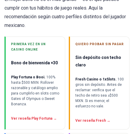
cumplir con tus hábitos de juego reales. Aquí la
recomendación según cuatro perfiles distintos del jugador
mexicano.
PRIMERA VEZ EN UN
QUIERO PROBAR SIN PAGAR
CASINO ONLINE
Sin depósito con techo
Bono de bienvenida ×30
claro
Play Fortuna o Booi.
100%
Fresh Casino o 1xSlots.
100
hasta $500 MXN. Rollover
giros sin depósito. Antes de
razonable y catálogo amplio
reclamar: verifica que el
para cumplirlo en slots como
techo de retiro sea ≥$500
Gates of Olympus o Sweet
MXN. Si es menor, el
Bonanza.
esfuerzo no vale.
Ver reseña Play Fortuna →
Ver reseña Fresh →