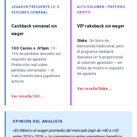
JUGADOR FRECUENTE (2–3
ALTO VOLUMEN / PREFIERO
SESIONES/SEMANA)
CRIPTO
Cashback semanal sin
VIP rakeback sin wager
wager
Stake.
Sin bono de
bienvenida tradicional, pero
1GO Casino o JVSpin.
10–
el programa rakeback
15% de pérdidas devuelto sin
devuelve un % proporcional
requisito de apuesta.
al volumen apostado — sin
Protección real sobre
límite de monto ni requisito
pérdidas semanales — el
de apuesta.
más honesto para jugadores
activos.
Ver reseña Stake →
Ver reseña 1GO →
OPINIÓN DEL ANALISTA
«En México el wager promedio del mercado bajó de ×40 a ×32
entre 2024 y 2026 — la competencia entre operadores beneficia