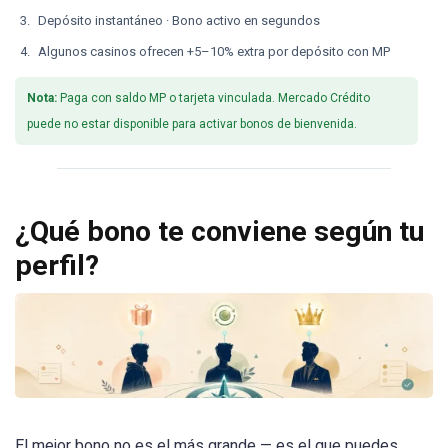
Depósito instantáneo · Bono activo en segundos
Algunos casinos ofrecen +5–10% extra por depósito con MP
Nota:
Paga con saldo MP o tarjeta vinculada. Mercado Crédito
puede no estar disponible para activar bonos de bienvenida.
¿Qué bono te conviene según tu
perfil?
El mejor bono no es el más grande — es el que puedes