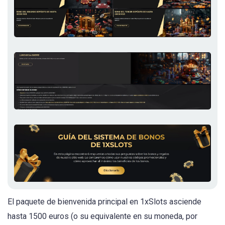
El paquete de bienvenida principal en 1xSlots asciende
hasta 1500 euros (o su equivalente en su moneda, por