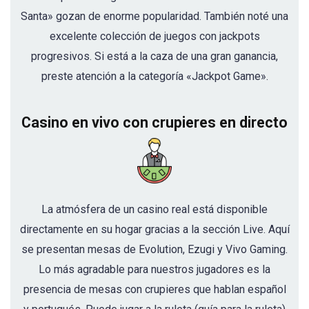
Santa» gozan de enorme popularidad. También noté una
excelente colección de juegos con jackpots
progresivos. Si está a la caza de una gran ganancia,
preste atención a la categoría «Jackpot Game».
Casino en vivo con crupieres en directo
La atmósfera de un casino real está disponible
directamente en su hogar gracias a la sección Live. Aquí
se presentan mesas de Evolution, Ezugi y Vivo Gaming.
Lo más agradable para nuestros jugadores es la
presencia de mesas con crupieres que hablan español