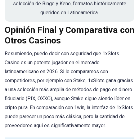
selección de Bingo y Keno, formatos históricamente
queridos en Latinoamérica.
Opinión Final y Comparativa con
Otros Casinos
Resumiendo, puedo decir con seguridad que 1xSlots
Casino es un potente jugador en el mercado
latinoamericano en 2026. Si lo comparamos con
competidores, por ejemplo con Stake, 1xSlots gana gracias
a una selección más amplia de métodos de pago en dinero
fiduciario (PIX, OXXO), aunque Stake sigue siendo líder en
cripto pura. En comparación con 1win, la interfaz de 1xSlots
puede parecer un poco más clásica, pero la cantidad de
proveedores aquí es significativamente mayor.