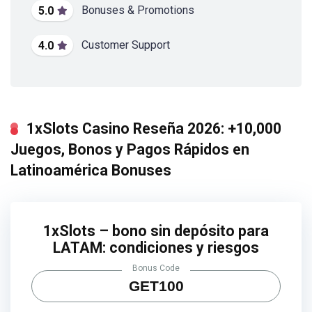
Bonuses & Promotions
5.0
Customer Support
4.0
1xSlots Casino Reseña 2026: +10,000
Juegos, Bonos y Pagos Rápidos en
Latinoamérica Bonuses
1xSlots – bono sin depósito para
LATAM: condiciones y riesgos
Bonus Code
GET100