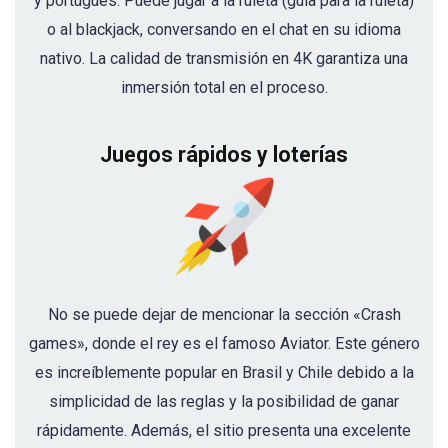
y portugués. Puede jugar a la ruleta (guía para la ruleta)
o al blackjack, conversando en el chat en su idioma
nativo. La calidad de transmisión en 4K garantiza una
inmersión total en el proceso.
Juegos rápidos y loterías
No se puede dejar de mencionar la sección «Crash
games», donde el rey es el famoso Aviator. Este género
es increíblemente popular en Brasil y Chile debido a la
simplicidad de las reglas y la posibilidad de ganar
rápidamente. Además, el sitio presenta una excelente