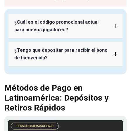
¿Cuál es el código promocional actual
para nuevos jugadores?
¿Tengo que depositar para recibir el bono
de bienvenida?
Métodos de Pago en
Latinoamérica: Depósitos y
Retiros Rápidos