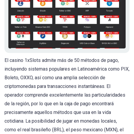
El casino 1xSlots admite más de 50 métodos de pago,
incluyendo sistemas populares en Latinoamérica como PIX,
Boleto, OXXO, así como una amplia selección de
criptomonedas para transacciones instantáneas. El
operador comprende excelentemente las particularidades
de la región, por lo que en la caja de pago encontrará
precisamente aquellos métodos que usa en la vida
cotidiana. La posibilidad de jugar en monedas locales,
como el real brasileño (BRL), el peso mexicano (MXN), el