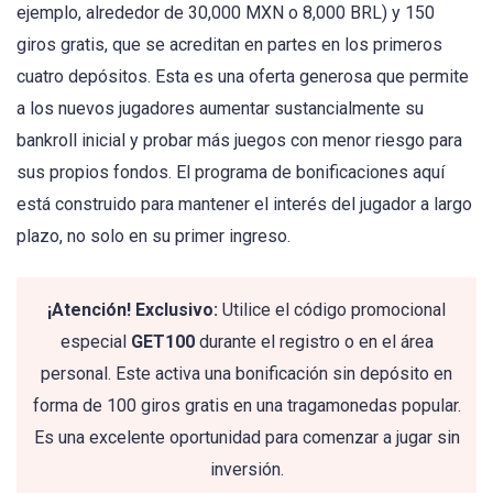
ejemplo, alrededor de 30,000 MXN o 8,000 BRL) y 150
giros gratis, que se acreditan en partes en los primeros
cuatro depósitos. Esta es una oferta generosa que permite
a los nuevos jugadores aumentar sustancialmente su
bankroll inicial y probar más juegos con menor riesgo para
sus propios fondos. El programa de bonificaciones aquí
está construido para mantener el interés del jugador a largo
plazo, no solo en su primer ingreso.
¡Atención! Exclusivo:
Utilice el código promocional
especial
GET100
durante el registro o en el área
personal. Este activa una bonificación sin depósito en
forma de 100 giros gratis en una tragamonedas popular.
Es una excelente oportunidad para comenzar a jugar sin
inversión.