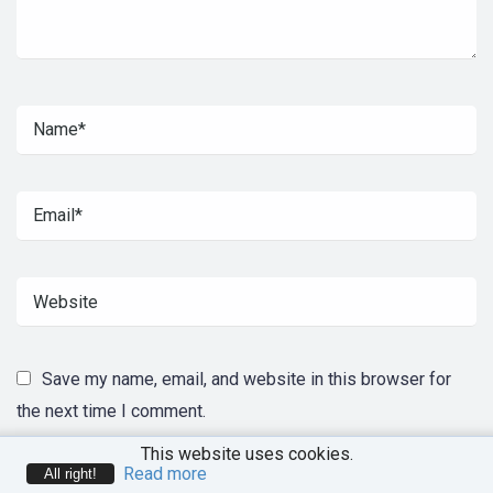
Save my name, email, and website in this browser for
the next time I comment.
This website uses cookies.
Read more
All right!