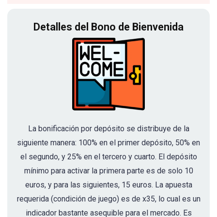
Detalles del Bono de Bienvenida
La bonificación por depósito se distribuye de la
siguiente manera: 100% en el primer depósito, 50% en
el segundo, y 25% en el tercero y cuarto. El depósito
mínimo para activar la primera parte es de solo 10
euros, y para las siguientes, 15 euros. La apuesta
requerida (condición de juego) es de x35, lo cual es un
indicador bastante asequible para el mercado. Es