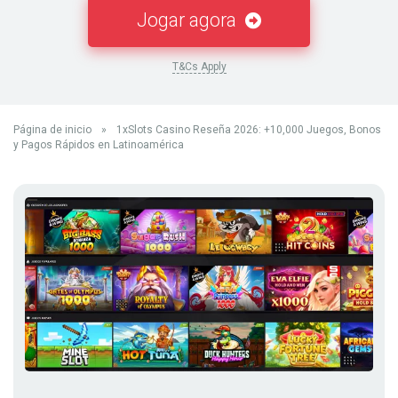
Jogar agora
T&Cs Apply
Página de inicio
»
1xSlots Casino Reseña 2026: +10,000 Juegos, Bonos
y Pagos Rápidos en Latinoamérica