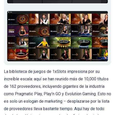
La biblioteca de juegos de 1xSlots impresiona por su
increíble escala: aquí se han reunido más de 10,000 títulos
de 162 proveedores, incluyendo gigantes de la industria
como Pragmatic Play, Play’n GO y Evolution Gaming. Esto no
es solo un eslogan de marketing – desplazarse por la lista
de proveedores lleva bastante tiempo. Aquí hay de todo: