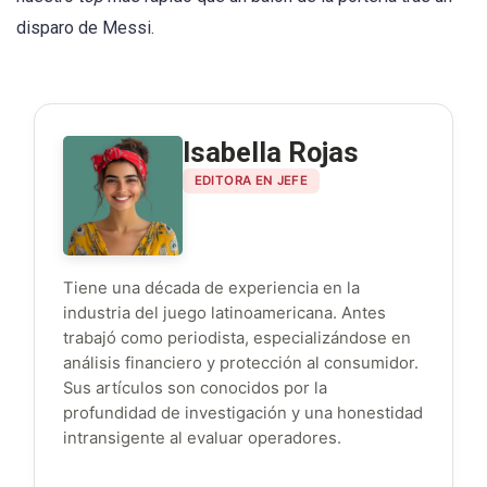
disparo de Messi.
Isabella Rojas
EDITORA EN JEFE
Tiene una década de experiencia en la
industria del juego latinoamericana. Antes
trabajó como periodista, especializándose en
análisis financiero y protección al consumidor.
Sus artículos son conocidos por la
profundidad de investigación y una honestidad
intransigente al evaluar operadores.