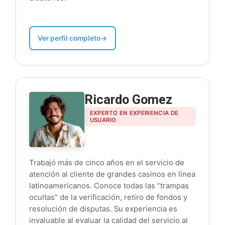
Ver perfil completo
→
Ricardo Gomez
EXPERTO EN EXPERIENCIA DE
USUARIO
Trabajó más de cinco años en el servicio de
atención al cliente de grandes casinos en línea
latinoamericanos. Conoce todas las “trampas
ocultas” de la verificación, retiro de fondos y
resolución de disputas. Su experiencia es
invaluable al evaluar la calidad del servicio al