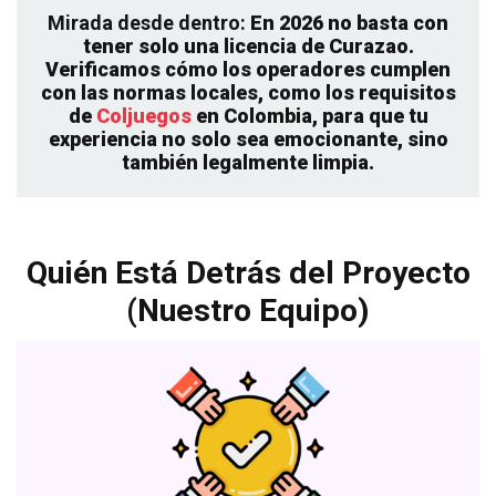
Mirada desde dentro:
En 2026 no basta con
tener solo una licencia de Curazao.
Verificamos cómo los operadores cumplen
con las normas locales, como los requisitos
de
Coljuegos
en Colombia, para que tu
experiencia no solo sea emocionante, sino
también legalmente limpia.
Quién Está Detrás del Proyecto
(Nuestro Equipo)