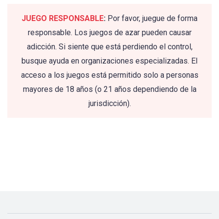
JUEGO RESPONSABLE
:
Por favor, juegue de forma
responsable. Los juegos de azar pueden causar
adicción. Si siente que está perdiendo el control,
busque ayuda en organizaciones especializadas. El
acceso a los juegos está permitido solo a personas
mayores de 18 años (o 21 años dependiendo de la
jurisdicción).