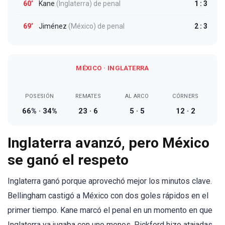
60’
Kane
(Inglaterra)
de penal
1 : 3
69’
Jiménez
(México)
de penal
2 : 3
MÉXICO · INGLATERRA
POSESIÓN
REMATES
AL ARCO
CÓRNERS
66% · 34%
23 · 6
5 · 5
12 · 2
Inglaterra avanzó, pero México
se ganó el respeto
Inglaterra ganó porque aprovechó mejor los minutos clave.
Bellingham castigó a México con dos goles rápidos en el
primer tiempo. Kane marcó el penal en un momento en que
Inglaterra ya jugaba con uno menos. Pickford hizo atajadas