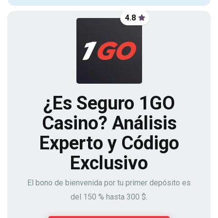
4.8
¿Es Seguro 1GO
Casino? Análisis
Experto y Código
Exclusivo
El bono de bienvenida por tu primer depósito es
del 150 % hasta 300 $.