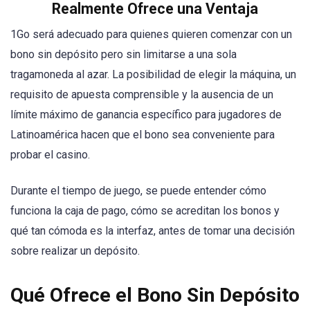
Realmente Ofrece una Ventaja
1Go será adecuado para quienes quieren comenzar con un
bono sin depósito pero sin limitarse a una sola
tragamoneda al azar. La posibilidad de elegir la máquina, un
requisito de apuesta comprensible y la ausencia de un
límite máximo de ganancia específico para jugadores de
Latinoamérica hacen que el bono sea conveniente para
probar el casino.
Durante el tiempo de juego, se puede entender cómo
funciona la caja de pago, cómo se acreditan los bonos y
qué tan cómoda es la interfaz, antes de tomar una decisión
sobre realizar un depósito.
Qué Ofrece el Bono Sin Depósito