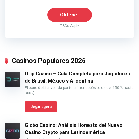
Obtener
T&Cs Apply
Casinos Populares 2026
Drip Casino – Guía Completa para Jugadores
de Brasil, México y Argentina
El bono de bienvenida por tu primer depósito es del 150 % hasta
300 $.
Jogar agora
Gizbo Casino: Análisis Honesto del Nuevo
Casino Crypto para Latinoamérica