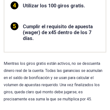
Utilizar los 100 giros gratis.
Cumplir el requisito de apuesta
(wager) de x45 dentro de los 7
días.
Mientras los giros gratis están activos, no se descuenta
dinero real de la cuenta. Todas las ganancias se acumulan
en el saldo de bonificación y se usan para calcular el
volumen de apuestas requerido. Una vez finalizados los
giros, queda claro qué monto debe jugarse; es
precisamente esa suma la que se multiplica por 45.