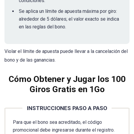
condiciones.
Se aplica un límite de apuesta máxima por giro:
alrededor de 5 dólares; el valor exacto se indica
en las reglas del bono.
Violar el límite de apuesta puede llevar a la cancelación del
bono y de las ganancias.
Cómo Obtener y Jugar los 100
Giros Gratis en 1Go
INSTRUCCIONES PASO A PASO
Para que el bono sea acreditado, el código
promocional debe ingresarse durante el registro.