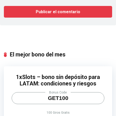
El mejor bono del mes
1xSlots – bono sin depósito para
LATAM: condiciones y riesgos
Bonus Code
GET100
100 Giros Gratis