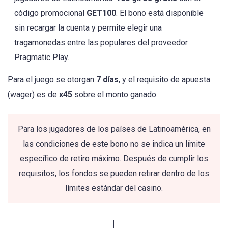
código promocional
GET100
. El bono está disponible
sin recargar la cuenta y permite elegir una
tragamonedas entre las populares del proveedor
Pragmatic Play.
Para el juego se otorgan
7 días
, y el requisito de apuesta
(wager) es de
x45
sobre el monto ganado.
Para los jugadores de los países de Latinoamérica, en
las condiciones de este bono no se indica un límite
específico de retiro máximo. Después de cumplir los
requisitos, los fondos se pueden retirar dentro de los
límites estándar del casino.