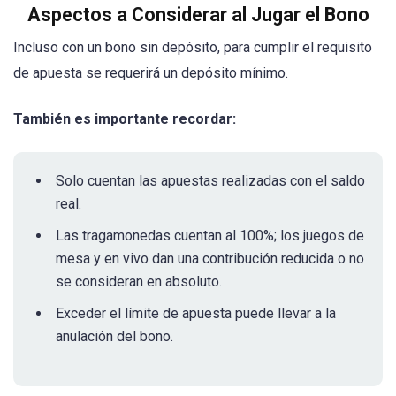
Aspectos a Considerar al Jugar el Bono
Incluso con un bono sin depósito, para cumplir el requisito
de apuesta se requerirá un depósito mínimo.
También es importante recordar:
Solo cuentan las apuestas realizadas con el saldo
real.
Las tragamonedas cuentan al 100%; los juegos de
mesa y en vivo dan una contribución reducida o no
se consideran en absoluto.
Exceder el límite de apuesta puede llevar a la
anulación del bono.