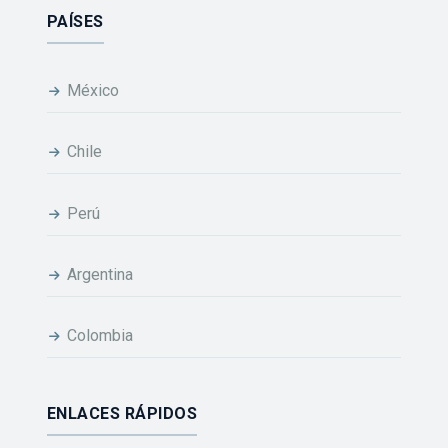
PAÍSES
México
Chile
Perú
Argentina
Colombia
ENLACES RÁPIDOS