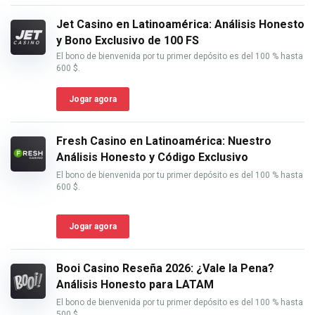
Jet Casino en Latinoamérica: Análisis Honesto
y Bono Exclusivo de 100 FS
El bono de bienvenida por tu primer depósito es del 100 % hasta
600 $.
Jogar agora
Fresh Casino en Latinoamérica: Nuestro
Análisis Honesto y Código Exclusivo
El bono de bienvenida por tu primer depósito es del 100 % hasta
600 $.
Jogar agora
Booi Casino Reseña 2026: ¿Vale la Pena?
Análisis Honesto para LATAM
El bono de bienvenida por tu primer depósito es del 100 % hasta
500 $.